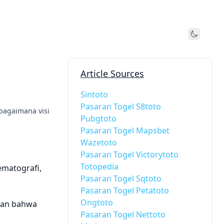
Toggle
Article Sources
Sintoto
Pasaran Togel S8toto
bagaimana visi
Pubgtoto
Pasaran Togel Mapsbet
Wazetoto
Pasaran Togel Victorytoto
Totopedia
ematografi,
Pasaran Togel Sqtoto
Pasaran Togel Petatoto
Ongtoto
ikan bahwa
Pasaran Togel Nettoto