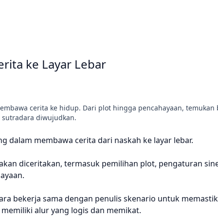
rita ke Layar Lebar
 membawa cerita ke hidup. Dari plot hingga pencahayaan, temukan 
sutradara diwujudkan.
g dalam membawa cerita dari naskah ke layar lebar.
kan diceritakan, termasuk pemilihan plot, pengaturan sin
hayaan.
radara bekerja sama dengan penulis skenario untuk memast
 memiliki alur yang logis dan memikat.