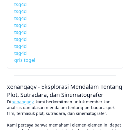
tsg4d
tsg4d
tsg4d
tsg4d
tsg4d
tsg4d
tsg4d
tsg4d
qris togel
xenangagv - Eksplorasi Mendalam Tentang
Plot, Sutradara, dan Sinematografer
Di
xenangagv
, kami berkomitmen untuk memberikan
analisis dan ulasan mendalam tentang berbagai aspek
film, termasuk plot, sutradara, dan sinematografer.
Kami percaya bahwa memahami elemen-elemen ini dapat