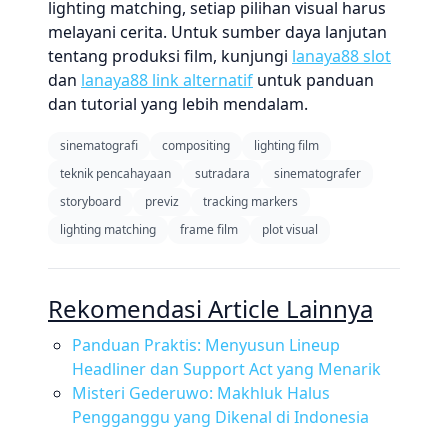
lighting matching, setiap pilihan visual harus
melayani cerita. Untuk sumber daya lanjutan
tentang produksi film, kunjungi
lanaya88 slot
dan
lanaya88 link alternatif
untuk panduan
dan tutorial yang lebih mendalam.
sinematografi
compositing
lighting film
teknik pencahayaan
sutradara
sinematografer
storyboard
previz
tracking markers
lighting matching
frame film
plot visual
Rekomendasi Article Lainnya
Panduan Praktis: Menyusun Lineup
Headliner dan Support Act yang Menarik
Misteri Gederuwo: Makhluk Halus
Pengganggu yang Dikenal di Indonesia