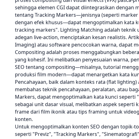
proses compositing dan visual effects (VFX) pasca
sehingga elemen CGI dapat diintegrasikan dengan mu
tentang Tracking Markers—jenisnya (seperti marker 
dengan efek khusus—dapat mengoptimalkan kata kun
tracking markers". Lighting Matching adalah tekn
adegan live-action, menciptakan kesan realistis. Art
Imaging) atau software pencocokan warna, dapat me
Compositing adalah proses menggabungkan beberapa e
yang kohesif. Ini melibatkan penyesuaian warna, pe
SEO tentang compositing—misalnya, tutorial menggu
produksi film modern—dapat menargetkan kata kunci
Pencahayaan, baik dalam konteks rata (flat lightin
membahas teknik pencahayaan, peralatan, atau bag
Markers, dapat mengoptimalkan kata kunci seperti "
sebagai unit dasar visual, melibatkan aspek seperti
frame dari film ikonik atau tips framing untuk vide
konten.
Untuk mengoptimalkan konten SEO dengan topik-topik
seperti "Previz", "Tracking Markers", "Sinematograf