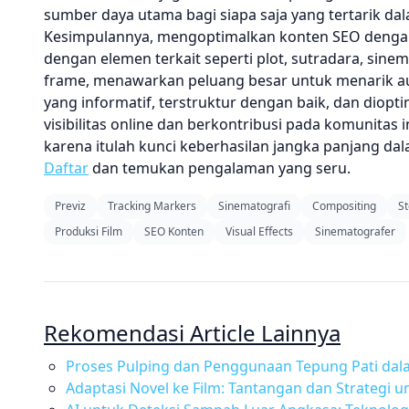
sumber daya utama bagi siapa saja yang tertarik dal
Kesimpulannya, mengoptimalkan konten SEO denga
dengan elemen terkait seperti plot, sutradara, sine
frame, menawarkan peluang besar untuk menarik a
yang informatif, terstruktur dengan baik, dan diop
visibilitas online dan berkontribusi pada komunitas 
karena itulah kunci keberhasilan jangka panjang dal
Daftar
dan temukan pengalaman yang seru.
Previz
Tracking Markers
Sinematografi
Compositing
S
Produksi Film
SEO Konten
Visual Effects
Sinematografer
Rekomendasi Article Lainnya
Proses Pulping dan Penggunaan Tepung Pati dal
Adaptasi Novel ke Film: Tantangan dan Strategi 