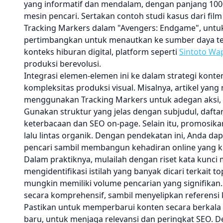
yang informatif dan mendalam, dengan panjang 100
mesin pencari. Sertakan contoh studi kasus dari fil
Tracking Markers dalam "Avengers: Endgame", untuk
pertimbangkan untuk menautkan ke sumber daya terka
konteks hiburan digital, platform seperti
Sintoto Wa
produksi berevolusi.
Integrasi elemen-elemen ini ke dalam strategi kont
kompleksitas produksi visual. Misalnya, artikel y
menggunakan Tracking Markers untuk adegan aksi, 
Gunakan struktur yang jelas dengan subjudul, dafta
keterbacaan dan SEO on-page. Selain itu, promosika
lalu lintas organik. Dengan pendekatan ini, Anda 
pencari sambil membangun kehadiran online yang kua
Dalam praktiknya, mulailah dengan riset kata kunci
mengidentifikasi istilah yang banyak dicari terkait t
mungkin memiliki volume pencarian yang signifika
secara komprehensif, sambil menyelipkan referensi 
Pastikan untuk memperbarui konten secara berkala 
baru, untuk menjaga relevansi dan peringkat SEO. D