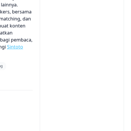
lainnya.
kers, bersama
 matching, dan
buat konten
katkan
i bagi pembaca,
ungi
Sintoto
ng