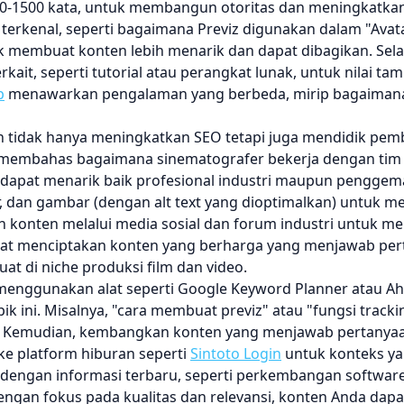
0-1500 kata, untuk membangun otoritas dan meningkatkan
m terkenal, seperti bagaimana Previz digunakan dalam "Avat
 membuat konten lebih menarik dan dapat dibagikan. Selai
it, seperti tutorial atau perangkat lunak, untuk nilai ta
p
menawarkan pengalaman yang berbeda, mirip bagaimana
en tidak hanya meningkatkan SEO tetapi juga mendidik pem
ang membahas bagaimana sinematografer bekerja dengan tim
dapat menarik baik profesional industri maupun penggema
r, dan gambar (dengan alt text yang dioptimalkan) untuk 
n konten melalui media sosial dan forum industri untuk m
dapat menciptakan konten yang berharga yang menjawab pe
t di niche produksi film dan video.
 menggunakan alat seperti Google Keyword Planner atau Ah
opik ini. Misalnya, "cara membuat previz" atau "fungsi track
n. Kemudian, kembangkan konten yang menjawab pertanyaa
ke platform hiburan seperti
Sintoto Login
untuk konteks yan
dengan informasi terbaru, seperti perkembangan software
engan fokus pada kualitas dan relevansi, konten Anda dapa