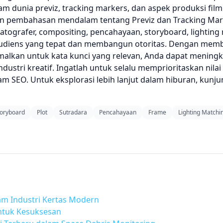
am dunia previz, tracking markers, dan aspek produksi film 
n pembahasan mendalam tentang Previz dan Tracking Mar
matografer, compositing, pencahayaan, storyboard, lighting
udiens yang tepat dan membangun otoritas. Dengan mem
timalkan untuk kata kunci yang relevan, Anda dapat mening
industri kreatif. Ingatlah untuk selalu memprioritaskan nila
am SEO. Untuk eksplorasi lebih lanjut dalam hiburan, kunj
toryboard
Plot
Sutradara
Pencahayaan
Frame
Lighting Matchi
am Industri Kertas Modern
untuk Kesuksesan