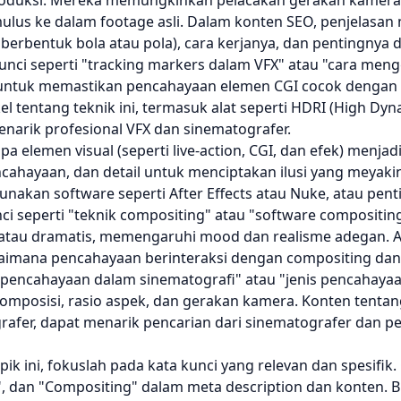
-produksi. Mereka memungkinkan pelacakan gerakan kamera
lus ke dalam footage asli. Dalam konten SEO, penjelasan 
berbentuk bola atau pola), cara kerjanya, dan pentingnya 
ci seperti "tracking markers dalam VFX" atau "cara men
ik untuk memastikan pencahayaan elemen CGI cocok denga
ikel tentang teknik ini, termasuk alat seperti HDRI (High Dy
narik profesional VFX dan sinematografer.
lemen visual (seperti live-action, CGI, dan efek) menjad
ncahayaan, dan detail untuk menciptakan ilusi yang meyaki
nakan software seperti After Effects atau Nuke, atau pen
 seperti "teknik compositing" atau "software compositing
g) atau dramatis, memengaruhi mood dan realisme adegan. A
aimana pencahayaan berinteraksi dengan compositing dan
pencahayaan dalam sinematografi" atau "jenis pencahayaan
 komposisi, rasio aspek, dan gerakan kamera. Konten tentang
ografer, dapat menarik pencarian dari sinematografer dan 
 ini, fokuslah pada kata kunci yang relevan dan spesifik
i", dan "Compositing" dalam meta description dan konten. Bu