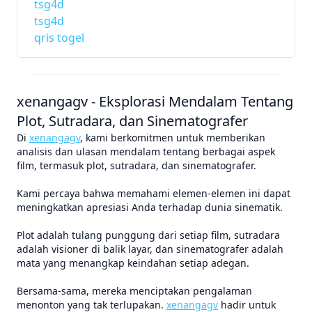
tsg4d
tsg4d
qris togel
xenangagv - Eksplorasi Mendalam Tentang
Plot, Sutradara, dan Sinematografer
Di
xenangagv
, kami berkomitmen untuk memberikan
analisis dan ulasan mendalam tentang berbagai aspek
film, termasuk plot, sutradara, dan sinematografer.
Kami percaya bahwa memahami elemen-elemen ini dapat
meningkatkan apresiasi Anda terhadap dunia sinematik.
Plot adalah tulang punggung dari setiap film, sutradara
adalah visioner di balik layar, dan sinematografer adalah
mata yang menangkap keindahan setiap adegan.
Bersama-sama, mereka menciptakan pengalaman
menonton yang tak terlupakan.
xenangagv
hadir untuk